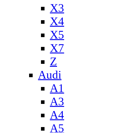
X3
X4
X5
X7
Z
Audi
A1
A3
A4
A5