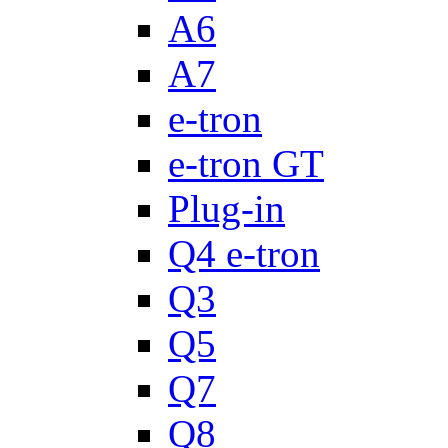
A6
A7
e-tron
e-tron GT
Plug-in
Q4 e-tron
Q3
Q5
Q7
Q8