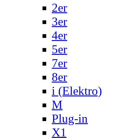
2er
3er
4er
5er
7er
8er
i (Elektro)
M
Plug-in
X1