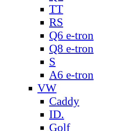
TT
RS
Q6 e-tron
Q8 e-tron
S
A6 e-tron
VW
Caddy
ID.
Golf