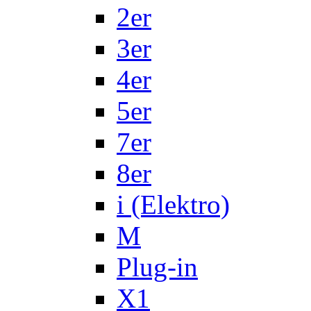
2er
3er
4er
5er
7er
8er
i (Elektro)
M
Plug-in
X1