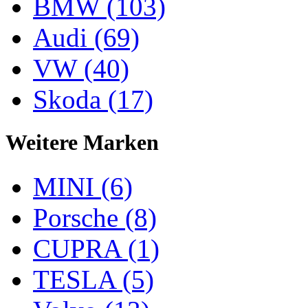
BMW (103)
Audi (69)
VW (40)
Skoda (17)
Weitere Marken
MINI (6)
Porsche (8)
CUPRA (1)
TESLA (5)