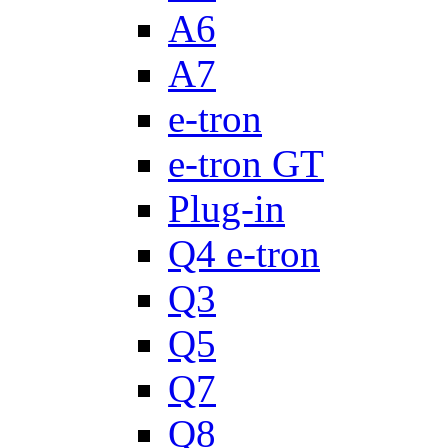
A6
A7
e-tron
e-tron GT
Plug-in
Q4 e-tron
Q3
Q5
Q7
Q8