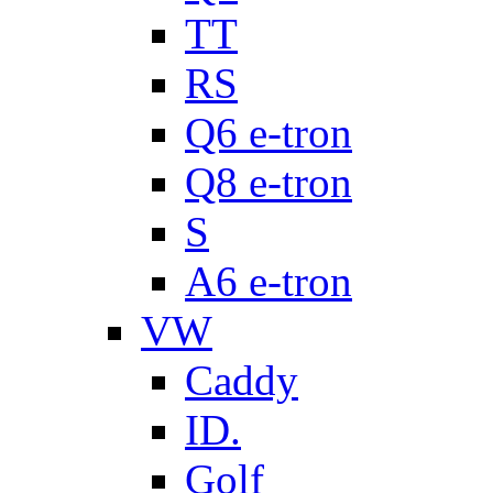
TT
RS
Q6 e-tron
Q8 e-tron
S
A6 e-tron
VW
Caddy
ID.
Golf