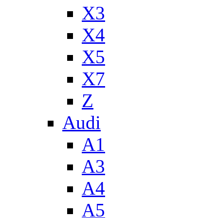
X3
X4
X5
X7
Z
Audi
A1
A3
A4
A5