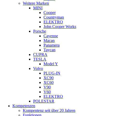
Weitere Marken
MINI
Cooper
Countryman
ELEKTRO
John Cooper Works
Porsche
Cayenne
Macan
Panamera
Taycan
CUPRA
TESLA
Model Y
Volvo
PLUG-IN
XC90
XC60
V90
V60
ELEKTRO
POLESTAR
Kompetenzen
Kompentenz seit über 20 Jahren
Funktionen