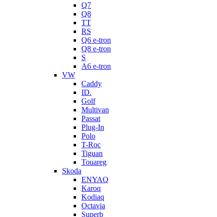
Q7
Q8
TT
RS
Q6 e-tron
Q8 e-tron
S
A6 e-tron
VW
Caddy
ID.
Golf
Multivan
Passat
Plug-In
Polo
T-Roc
Tiguan
Touareg
Skoda
ENYAQ
Karoq
Kodiaq
Octavia
Superb