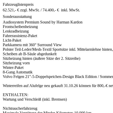
Fahrzeuglistenpreis
62.521,- € zzgl. MwSt. /
74.400,- € inkl. MwSt.
Sonderausstattung
Audiosystem Premium Sound by Harman Kardon
Frontscheibenheizung
Lenkradheizung
Fahrerassistenz-Paket
Licht-Paket
Parkkamera mit 360° Surround View
Polster Teil-Leder/Mesh-Textil Sportsitze inkl. Mittelarmlehne hint
Scheiben ab B-Säule abgedunkelt
Sitzheizung hinten (äußere Sitze der 2. Sitzreihe)
Sitzheizung vorn
Winter-Paket
8-Gang Automatik
Volvo Felgen 21"-5-Doppelspeichen-Design Black Edition / Sommer
Winterreifen auf Alufelge neu gekauft 31.10.26 können für 800,-€ n
ENTHALTEN:
Wartung und Verschleiß (inkl. Bremsen)
Nichtraucherfahrzeug
Maximale Vergütung der Minder-Kilometer: 10.000 km