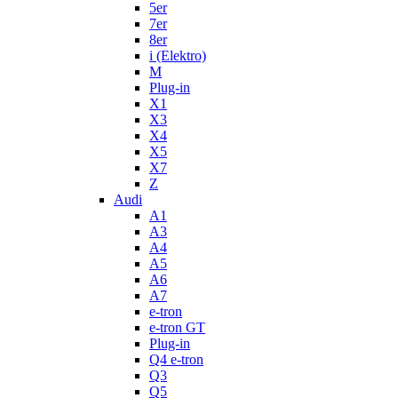
5er
7er
8er
i (Elektro)
M
Plug-in
X1
X3
X4
X5
X7
Z
Audi
A1
A3
A4
A5
A6
A7
e-tron
e-tron GT
Plug-in
Q4 e-tron
Q3
Q5