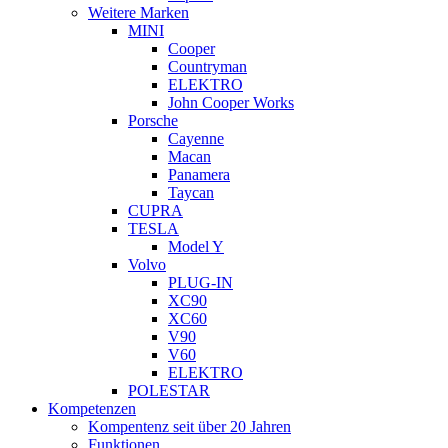
Weitere Marken
MINI
Cooper
Countryman
ELEKTRO
John Cooper Works
Porsche
Cayenne
Macan
Panamera
Taycan
CUPRA
TESLA
Model Y
Volvo
PLUG-IN
XC90
XC60
V90
V60
ELEKTRO
POLESTAR
Kompetenzen
Kompentenz seit über 20 Jahren
Funktionen