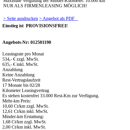
Maximale Vergütung der Minder-Kilometer: 10.000 km
NUR ALS FIRMENLEASING MÖGLICH!
> Seite ausdrucken
> Angebot als PDF
Einstieg ist PROVISIONSFREI!
Angebots-Nr: 012501190
Leasingrate pro Monat
534,- € zzgl. MwSt.
635,- € inkl. MwSt.
Anzahlung
Keine Anzahlung
Rest-Vertragslaufzeit
17 Monate
bis 02/28
Kilometer Leasingvertrag
Es stehen kostenfrei 33.000 Rest-Km zur Verfügung.
Mehr-km Preis:
10,60 Ct/km zzgl. MwSt.
12,61 Ct/km inkl. MwSt.
Minder-km Erstattung:
1,68 Ct/km zzgl. MwSt.
2,00 Ct/km inkl. MwSt.