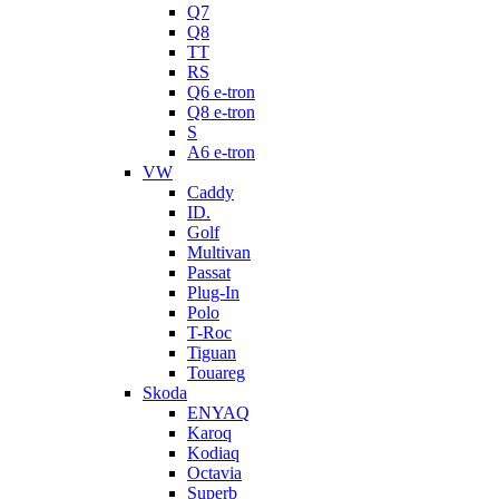
Q7
Q8
TT
RS
Q6 e-tron
Q8 e-tron
S
A6 e-tron
VW
Caddy
ID.
Golf
Multivan
Passat
Plug-In
Polo
T-Roc
Tiguan
Touareg
Skoda
ENYAQ
Karoq
Kodiaq
Octavia
Superb