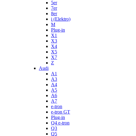
5er
7er
8er
i (Elektro)
M
Plug-in
X1
X3
X4
X5
X7
Z
Audi
A1
A3
A4
A5
A6
A7
e-tron
e-tron GT
Plug-in
Q4 e-tron
Q3
Q5