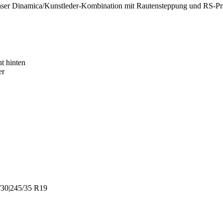
aser Dinamica/Kunstleder-Kombination mit Rautensteppung und RS-Pr
t hinten
er
5/30|245/35 R19