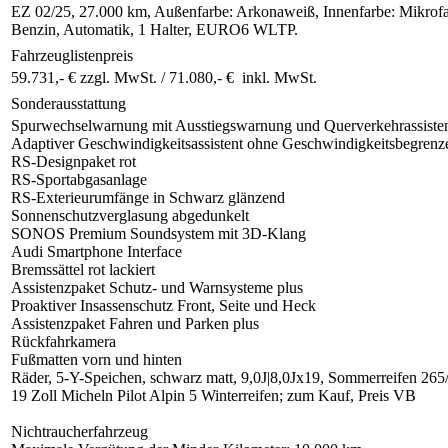
EZ 02/25, 27.000 km, Außenfarbe: Arkonaweiß, Innenfarbe: Mikrof
Benzin, Automatik, 1 Halter, EURO6 WLTP.
Fahrzeuglistenpreis
59.731,- € zzgl. MwSt. /
71.080,- € inkl. MwSt.
Sonderausstattung
Spurwechselwarnung mit Ausstiegswarnung und Querverkehrassisten
Adaptiver Geschwindigkeitsassistent ohne Geschwindigkeitsbegrenz
RS-Designpaket rot
RS-Sportabgasanlage
RS-Exterieurumfänge in Schwarz glänzend
Sonnenschutzverglasung abgedunkelt
SONOS Premium Soundsystem mit 3D-Klang
Audi Smartphone Interface
Bremssättel rot lackiert
Assistenzpaket Schutz- und Warnsysteme plus
Proaktiver Insassenschutz Front, Seite und Heck
Assistenzpaket Fahren und Parken plus
Rückfahrkamera
Fußmatten vorn und hinten
Räder, 5-Y-Speichen, schwarz matt, 9,0J|8,0Jx19, Sommerreifen 26
19 Zoll Micheln Pilot Alpin 5 Winterreifen; zum Kauf, Preis VB
Nichtraucherfahrzeug