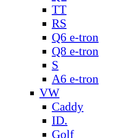
TT
RS
Q6 e-tron
Q8 e-tron
S
A6 e-tron
VW
Caddy
ID.
Golf