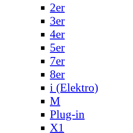
2er
3er
4er
5er
7er
8er
i (Elektro)
M
Plug-in
X1