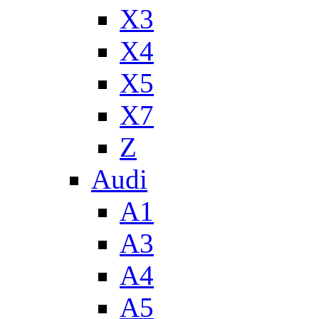
X3
X4
X5
X7
Z
Audi
A1
A3
A4
A5