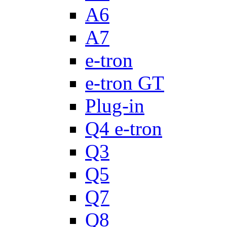
A6
A7
e-tron
e-tron GT
Plug-in
Q4 e-tron
Q3
Q5
Q7
Q8