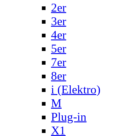
2er
3er
4er
5er
7er
8er
i (Elektro)
M
Plug-in
X1