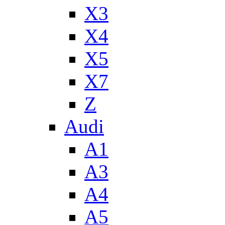
X3
X4
X5
X7
Z
Audi
A1
A3
A4
A5