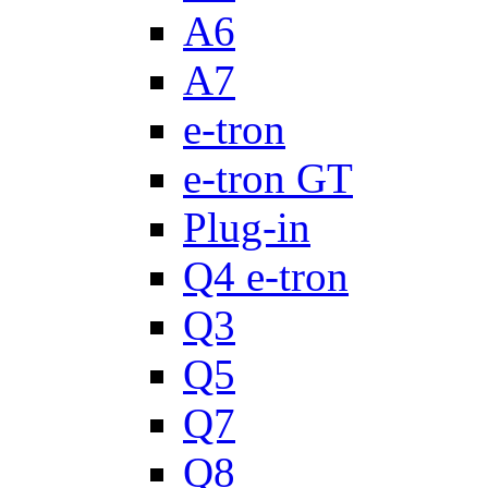
A6
A7
e-tron
e-tron GT
Plug-in
Q4 e-tron
Q3
Q5
Q7
Q8