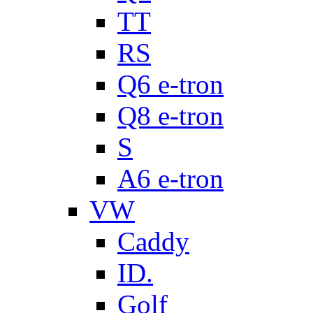
TT
RS
Q6 e-tron
Q8 e-tron
S
A6 e-tron
VW
Caddy
ID.
Golf