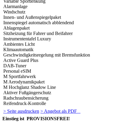
Variable Sportlenkung
Alarmanlage
Windschutz
Innen- und Außenspiegelpaket
Innenspiegel automatisch abblendend
Ablagenpaket
Sitzheizung für Fahrer und Beifahrer
Instrumententafel Luxury
Ambientes Licht
Klimaautomatik
Geschwindigkeitsregelung mit Bremsfunktion
Active Guard Plus
DAB-Tuner
Personal eSIM
M Sportfahrwerk
M Aerodynamikpaket
M Hochglanz Shadow Line
Aktiver Fußgängerschutz
Radschraubensicherung
Reifendruck-Kontrolle
> Seite ausdrucken
> Angebot als PDF
Einstieg ist PROVISIONSFREI!