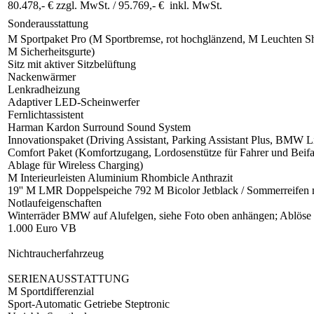
80.478,- € zzgl. MwSt. /
95.769,- € inkl. MwSt.
Sonderausstattung
M Sportpaket Pro (M Sportbremse, rot hochglänzend, M Leuchten S
M Sicherheitsgurte)
Sitz mit aktiver Sitzbelüftung
Nackenwärmer
Lenkradheizung
Adaptiver LED-Scheinwerfer
Fernlichtassistent
Harman Kardon Surround Sound System
Innovationspaket (Driving Assistant, Parking Assistant Plus, BMW L
Comfort Paket (Komfortzugang, Lordosenstütze für Fahrer und Beifa
Ablage für Wireless Charging)
M Interieurleisten Aluminium Rhombicle Anthrazit
19'' M LMR Doppelspeiche 792 M Bicolor Jetblack / Sommerreifen 
Notlaufeigenschaften
Winterräder BMW auf Alufelgen, siehe Foto oben anhängen; Ablöse
1.000 Euro VB
Nichtraucherfahrzeug
SERIENAUSSTATTUNG
M Sportdifferenzial
Sport-Automatic Getriebe Steptronic