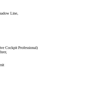
hadow Line,
ive Cockpit Professional)
hrer,
mit