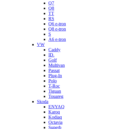
Q7
Q8
TT
RS
Q6 e-tron
Q8 e-tron
S
A6 e-tron
VW
Caddy
ID.
Golf
Multivan
Passat
Plug-In
Polo
T-Roc
Tiguan
Touareg
Skoda
ENYAQ
Karoq
Kodiaq
Octavia
Superb