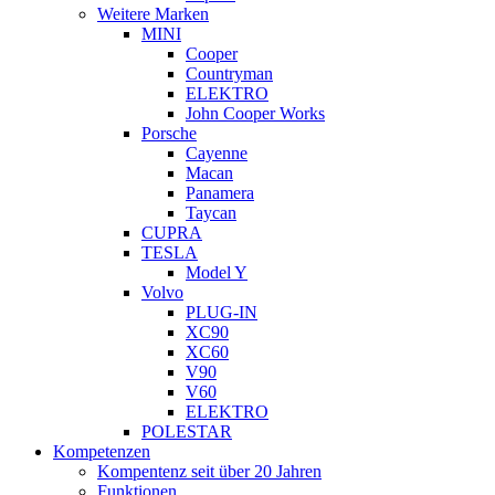
Weitere Marken
MINI
Cooper
Countryman
ELEKTRO
John Cooper Works
Porsche
Cayenne
Macan
Panamera
Taycan
CUPRA
TESLA
Model Y
Volvo
PLUG-IN
XC90
XC60
V90
V60
ELEKTRO
POLESTAR
Kompetenzen
Kompentenz seit über 20 Jahren
Funktionen