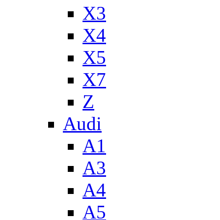
X3
X4
X5
X7
Z
Audi
A1
A3
A4
A5