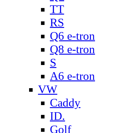
TT
RS
Q6 e-tron
Q8 e-tron
S
A6 e-tron
VW
Caddy
ID.
Golf