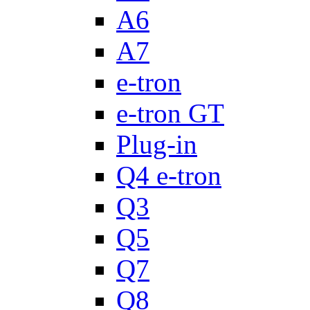
A6
A7
e-tron
e-tron GT
Plug-in
Q4 e-tron
Q3
Q5
Q7
Q8