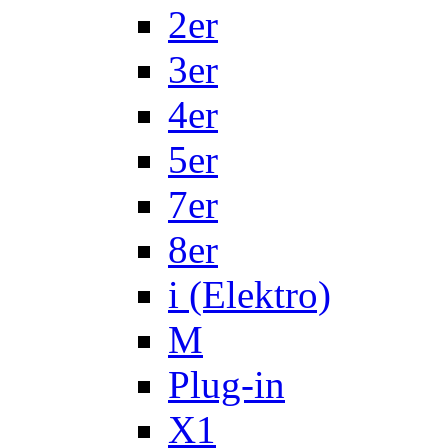
2er
3er
4er
5er
7er
8er
i (Elektro)
M
Plug-in
X1