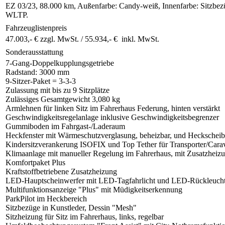
EZ 03/23, 88.000 km, Außenfarbe: Candy-weiß, Innenfarbe: Sitzbezü
WLTP.
Fahrzeuglistenpreis
47.003,- € zzgl. MwSt. /
55.934,- € inkl. MwSt.
Sonderausstattung
7-Gang-Doppelkupplungsgetriebe
Radstand: 3000 mm
9-Sitzer-Paket = 3-3-3
Zulassung mit bis zu 9 Sitzplätze
Zulässiges Gesamtgewicht 3,080 kg
Armlehnen für linken Sitz im Fahrerhaus Federung, hinten verstärkt
Geschwindigkeitsregelanlage inklusive Geschwindigkeitsbegrenzer
Gummiboden im Fahrgast-/Laderaum
Heckfenster mit Wärmeschutzverglasung, beheizbar, und Hecksche
Kindersitzverankerung ISOFIX und Top Tether für Transporter/Caravel
Klimaanlage mit manueller Regelung im Fahrerhaus, mit Zusatzheiz
Komfortpaket Plus
Kraftstoffbetriebene Zusatzheizung
LED-Hauptscheinwerfer mit LED-Tagfahrlicht und LED-Rückleuch
Multifunktionsanzeige "Plus" mit Müdigkeitserkennung
ParkPilot im Heckbereich
Sitzbezüge in Kunstleder, Dessin "Mesh"
Sitzheizung für Sitz im Fahrerhaus, links, regelbar