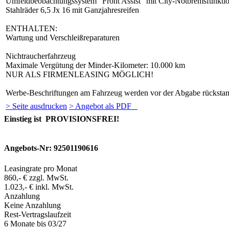
Umfeldbeobachtungssystem "Front Assist" mit City-Notbremsfunkti
Stahlräder 6,5 Jx 16 mit Ganzjahresreifen
ENTHALTEN:
Wartung und Verschleißreparaturen
Nichtraucherfahrzeug
Maximale Vergütung der Minder-Kilometer: 10.000 km
NUR ALS FIRMENLEASING MÖGLICH!
Werbe-Beschriftungen am Fahrzeug werden vor der Abgabe rückstands
> Seite ausdrucken
> Angebot als PDF
Einstieg ist PROVISIONSFREI!
Angebots-Nr: 92501190616
Leasingrate pro Monat
860,- € zzgl. MwSt.
1.023,- € inkl. MwSt.
Anzahlung
Keine Anzahlung
Rest-Vertragslaufzeit
6 Monate
bis 03/27