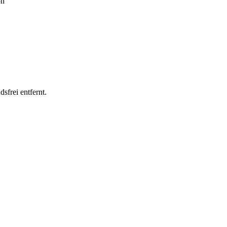
on
frei entfernt.