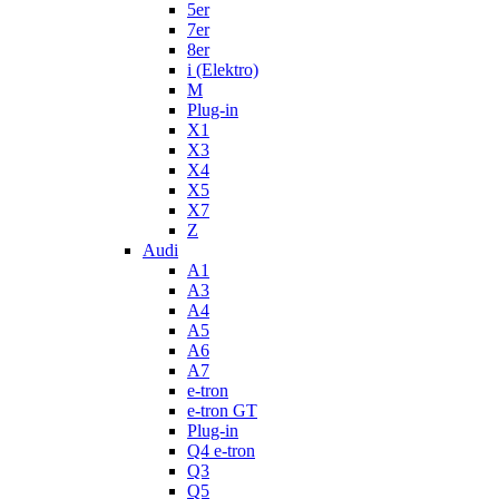
5er
7er
8er
i (Elektro)
M
Plug-in
X1
X3
X4
X5
X7
Z
Audi
A1
A3
A4
A5
A6
A7
e-tron
e-tron GT
Plug-in
Q4 e-tron
Q3
Q5