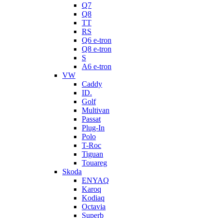
Q7
Q8
TT
RS
Q6 e-tron
Q8 e-tron
S
A6 e-tron
VW
Caddy
ID.
Golf
Multivan
Passat
Plug-In
Polo
T-Roc
Tiguan
Touareg
Skoda
ENYAQ
Karoq
Kodiaq
Octavia
Superb