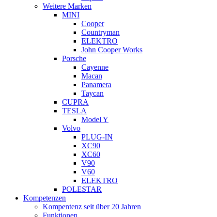
Weitere Marken
MINI
Cooper
Countryman
ELEKTRO
John Cooper Works
Porsche
Cayenne
Macan
Panamera
Taycan
CUPRA
TESLA
Model Y
Volvo
PLUG-IN
XC90
XC60
V90
V60
ELEKTRO
POLESTAR
Kompetenzen
Kompentenz seit über 20 Jahren
Funktionen