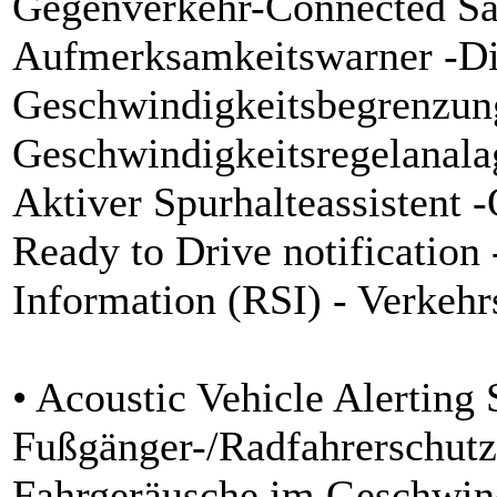
Gegenverkehr-Connected Saf
Aufmerksamkeitswarner -Di
Geschwindigkeitsbegrenzung
Geschwindigkeitsregelanal
Aktiver Spurhalteassistent 
Ready to Drive notificatio
Information (RSI) - Verkeh
• Acoustic Vehicle Alertin
Fußgänger-/Radfahrerschutz 
Fahrgeräusche im Geschwind