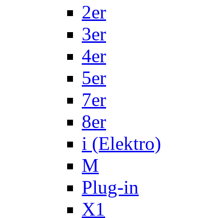
2er
3er
4er
5er
7er
8er
i (Elektro)
M
Plug-in
X1