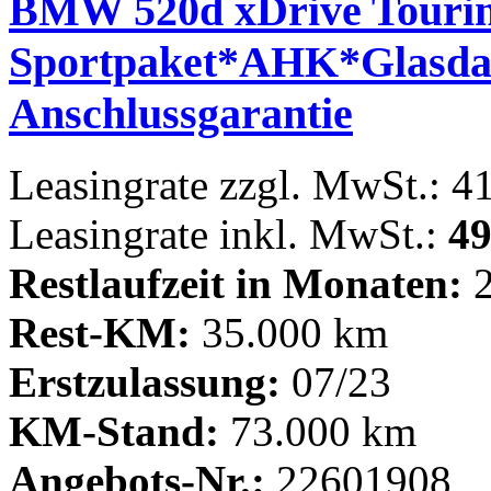
BMW 520d xDrive Touri
Sportpaket*AHK*Glasdac
Anschlussgarantie
Leasingrate zzgl. MwSt.: 4
Leasingrate inkl. MwSt.:
49
Restlaufzeit in Monaten:
2
Rest-KM:
35.000 km
Erstzulassung:
07/23
KM-Stand:
73.000 km
Angebots-Nr.:
22601908