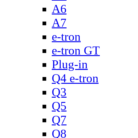
A6
A7
e-tron
e-tron GT
Plug-in
Q4 e-tron
Q3
Q5
Q7
Q8