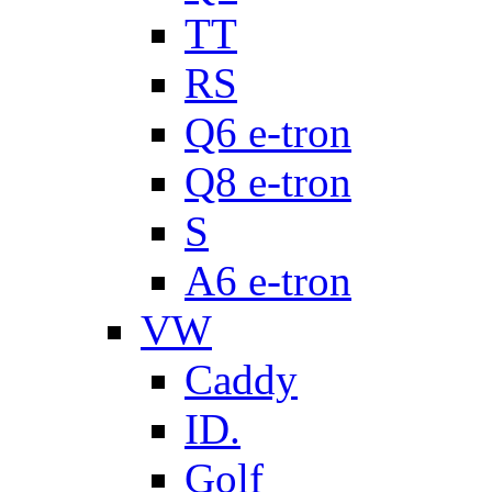
TT
RS
Q6 e-tron
Q8 e-tron
S
A6 e-tron
VW
Caddy
ID.
Golf