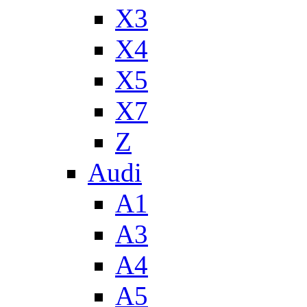
X3
X4
X5
X7
Z
Audi
A1
A3
A4
A5