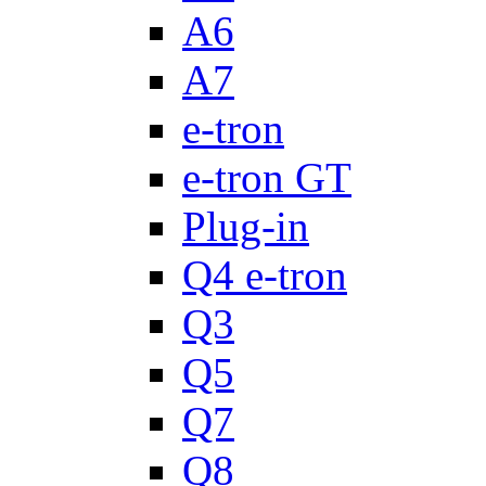
A6
A7
e-tron
e-tron GT
Plug-in
Q4 e-tron
Q3
Q5
Q7
Q8