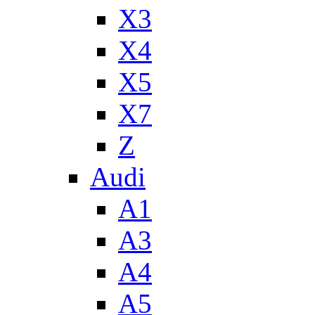
X3
X4
X5
X7
Z
Audi
A1
A3
A4
A5