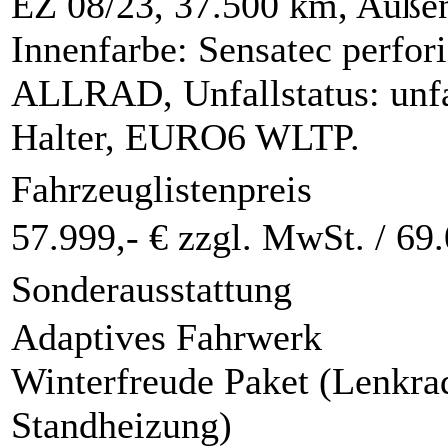
EZ 08/23, 37.500 km, Außen
Innenfarbe: Sensatec perfor
ALLRAD, Unfallstatus: unfal
Halter, EURO6 WLTP.
Fahrzeuglistenpreis
57.999,- € zzgl. MwSt. /
69.
Sonderausstattung
Adaptives Fahrwerk
Winterfreude Paket (Lenkra
Standheizung)