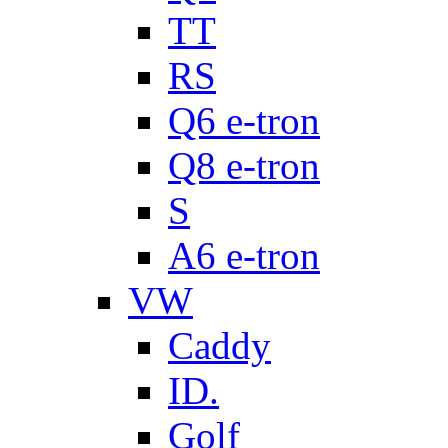
TT
RS
Q6 e-tron
Q8 e-tron
S
A6 e-tron
VW
Caddy
ID.
Golf