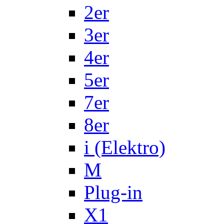
2er
3er
4er
5er
7er
8er
i (Elektro)
M
Plug-in
X1