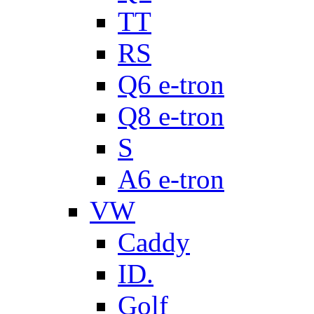
TT
RS
Q6 e-tron
Q8 e-tron
S
A6 e-tron
VW
Caddy
ID.
Golf