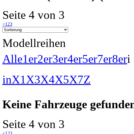
Seite 4 von 3
<
1
2
3
Modellreihen
Alle
1er
2er
3er
4er
5er
7er
8er
i
in
X1
X3
X4
X5
X7
Z
Keine Fahrzeuge gefunden
Seite 4 von 3
<
1
2
3