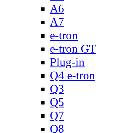
A6
A7
e-tron
e-tron GT
Plug-in
Q4 e-tron
Q3
Q5
Q7
Q8