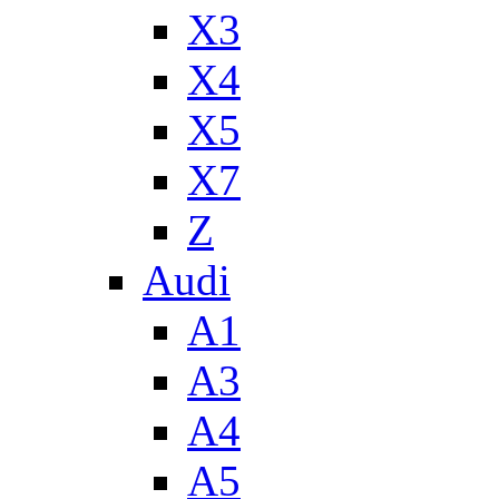
X3
X4
X5
X7
Z
Audi
A1
A3
A4
A5