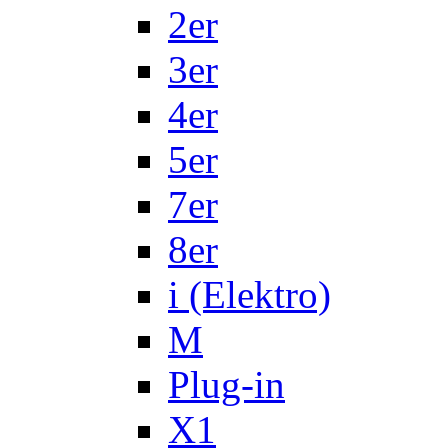
2er
3er
4er
5er
7er
8er
i (Elektro)
M
Plug-in
X1