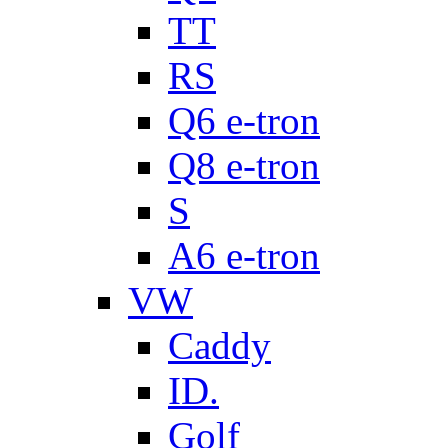
TT
RS
Q6 e-tron
Q8 e-tron
S
A6 e-tron
VW
Caddy
ID.
Golf