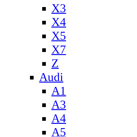
X3
X4
X5
X7
Z
Audi
A1
A3
A4
A5