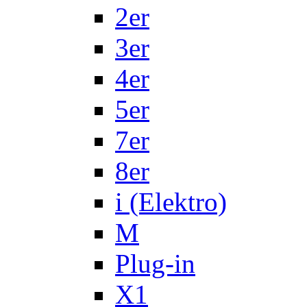
2er
3er
4er
5er
7er
8er
i (Elektro)
M
Plug-in
X1