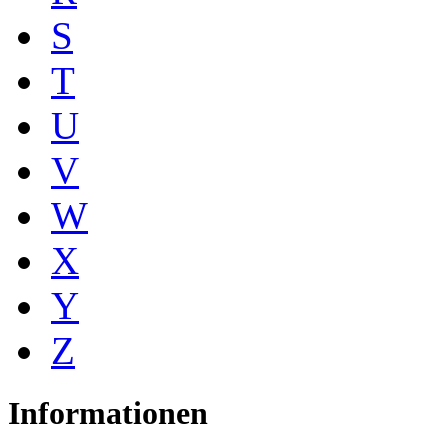
S
T
U
V
W
X
Y
Z
Informationen