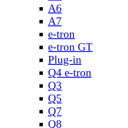
A6
A7
e-tron
e-tron GT
Plug-in
Q4 e-tron
Q3
Q5
Q7
Q8