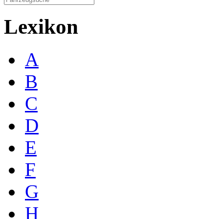
Lexikon
A
B
C
D
E
F
G
H